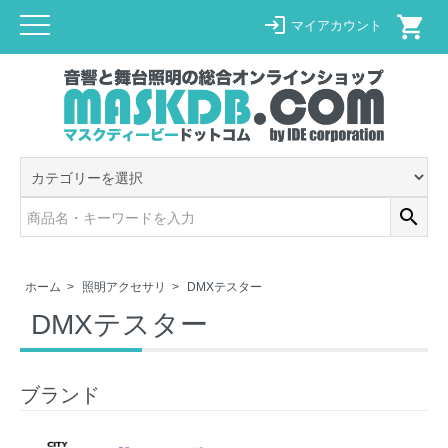
shopping_cart
login
マイアカウント
search
ホーム
>
照明アクセサリ
>
DMXテスター
DMXテスター
ブランド