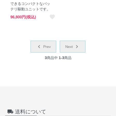
できるコンパクトなバッ
テリ駆動ユニットです。
favorite
96,800円(税込)
chevron_left
navigate_next
Prev
Next
3
商品中
1-3
商品
local_shipping
送料について