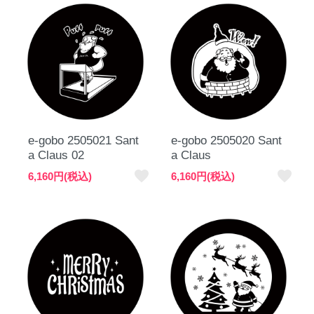
e-gobo 2505021 Sant
e-gobo 2505020 Sant
a Claus 02
a Claus
favorite
favorite
6,160円(税込)
6,160円(税込)