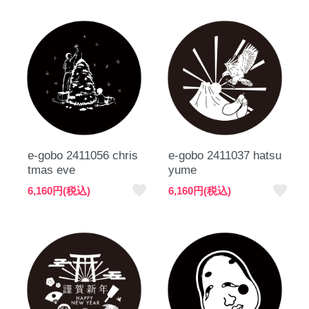
e-gobo 2411056 chris
e-gobo 2411037 hatsu
tmas eve
yume
favorite
favorite
6,160円(税込)
6,160円(税込)