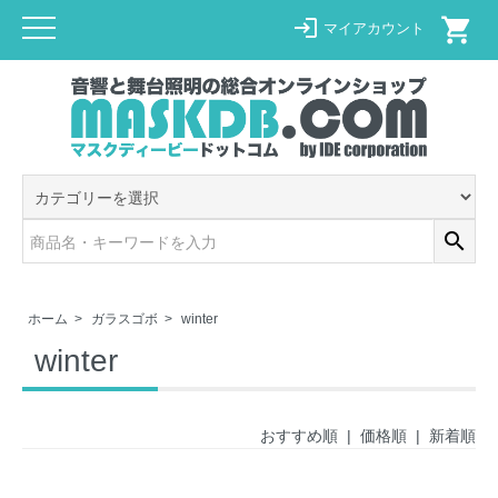
shopping_cart
login
マイアカウント
search
ホーム
>
ガラスゴボ
>
winter
winter
おすすめ順
|
価格順
| 新着順