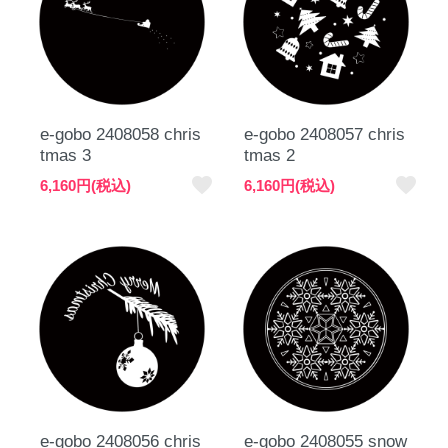
e-gobo 2408058 chris
e-gobo 2408057 chris
tmas 3
tmas 2
favorite
favorite
6,160円(税込)
6,160円(税込)
e-gobo 2408056 chris
e-gobo 2408055 snow