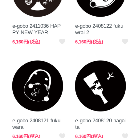
e-gobo 2411036 HAP
e-gobo 2408122 fuku
PY NEW YEAR
wrai 2
favorite
favorite
6,160円(税込)
6,160円(税込)
e-gobo 2408121 fuku
e-gobo 2408120 hagoi
warai
ta
favorite
favorite
6,160円(税込)
6,160円(税込)