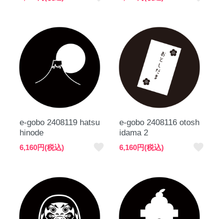
e-gobo 2408119 hatsu
e-gobo 2408116 otosh
hinode
idama 2
favorite
favorite
6,160円(税込)
6,160円(税込)