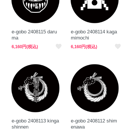
e-gobo 2408115 daru
e-gobo 2408114 kaga
ma
mimochi
favorite
favorite
6,160円(税込)
6,160円(税込)
e-gobo 2408113 kinga
e-gobo 2408112 shim
shinnen
enawa