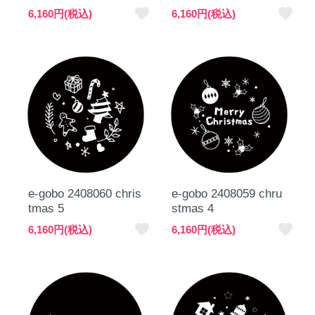
favorite
favorite
6,160円(税込)
6,160円(税込)
e-gobo 2408060 chris
e-gobo 2408059 chru
tmas 5
stmas 4
favorite
favorite
6,160円(税込)
6,160円(税込)