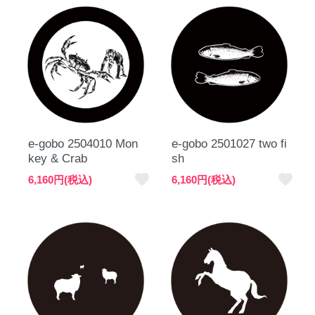
e-gobo 2504010 Mon
e-gobo 2501027 two fi
key & Crab
sh
favorite
favorite
6,160円(税込)
6,160円(税込)