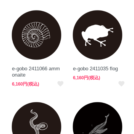
e-gobo 2411066 amm
e-gobo 2411035 flog
onaite
6,160円(税込)
favorite
favorite
6,160円(税込)