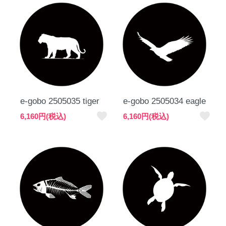
e-gobo 2505035 tiger
e-gobo 2505034 eagle
favorite
favorite
6,160円(税込)
6,160円(税込)