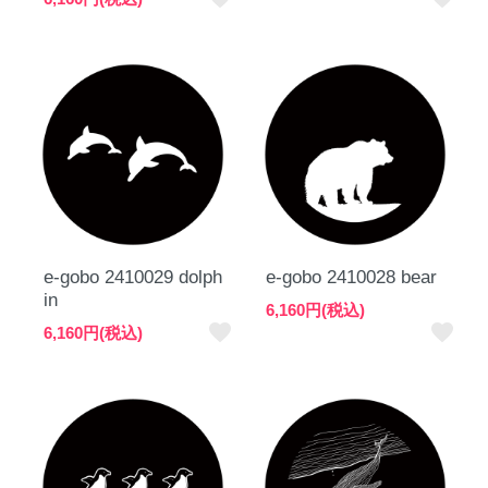
e-gobo 2410029 dolph
e-gobo 2410028 bear
in
6,160円(税込)
favorite
favorite
6,160円(税込)