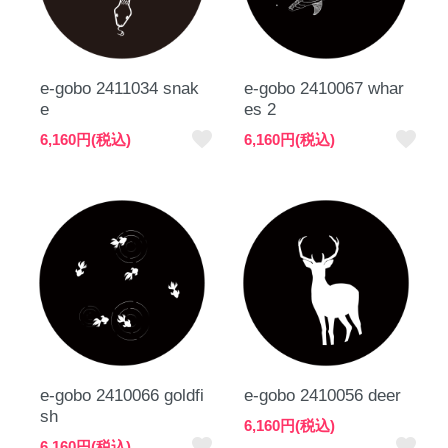
e-gobo 2411034 snak
e-gobo 2410067 whar
e
es 2
favorite
favorite
6,160円(税込)
6,160円(税込)
e-gobo 2410066 goldfi
e-gobo 2410056 deer
sh
6,160円(税込)
favorite
favorite
6,160円(税込)