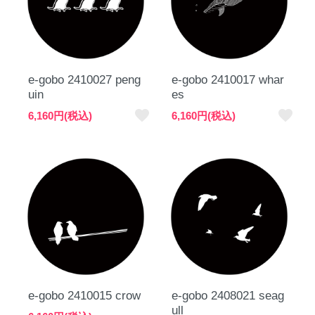
e-gobo 2410027 peng
e-gobo 2410017 whar
uin
es
favorite
favorite
6,160円(税込)
6,160円(税込)
e-gobo 2410015 crow
e-gobo 2408021 seag
ull