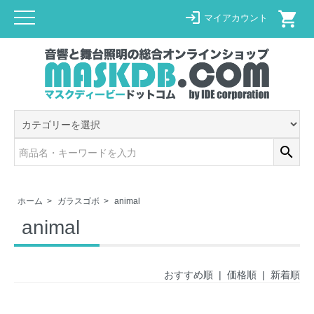
shopping_cart
login
マイアカウント
search
ホーム
>
ガラスゴボ
>
animal
animal
おすすめ順
|
価格順
| 新着順