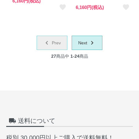
6,160円(税込)
favorite
favorite
6,160円(税込)
chevron_left
navigate_next
Prev
Next
27
商品中
1-24
商品
local_shipping
送料について
税別 30,000円以上ご購入で送料無料！