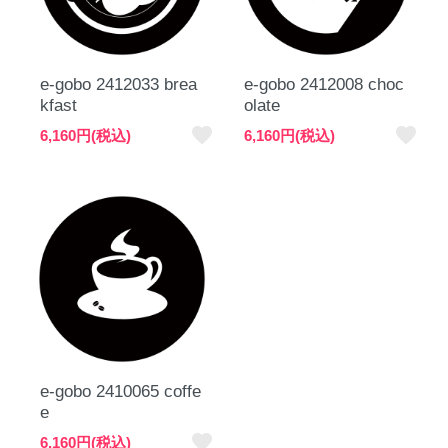
e-gobo 2412033 brea
e-gobo 2412008 choc
kfast
olate
favorite
favorite
6,160円(税込)
6,160円(税込)
e-gobo 2410065 coffe
e
favorite
6,160円(税込)