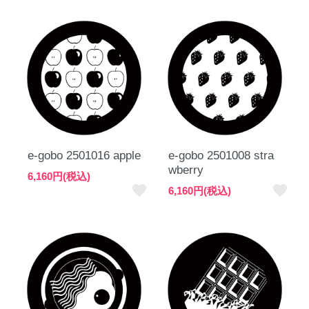
e-gobo 2501016 apple
e-gobo 2501008 stra
wberry
6,160円(税込)
favorite
favorite
6,160円(税込)