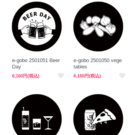
e-gobo 2501051 Beer
e-gobo 2501050 vege
Day
tables
favorite
favorite
6,160円(税込)
6,160円(税込)