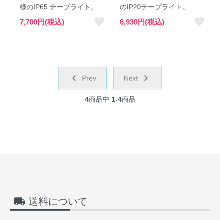
様のIP65 テープライト。
のIP20テープライト。
favorite
favorite
7,700円(税込)
6,930円(税込)
chevron_left
navigate_next
Prev
Next
4
商品中
1-4
商品
local_shipping
送料について