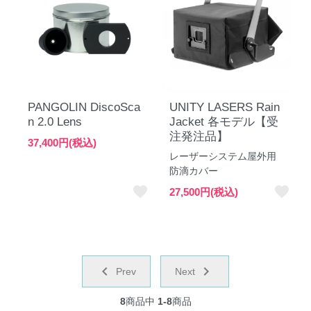
PANGOLIN DiscoSca
UNITY LASERS Rain
n 2.0 Lens
Jacket 各モデル【受
注発注品】
37,400円(税込)
レーザーシステム屋外用
防滴カバー
favorite
favorite
27,500円(税込)
chevron_left
navigate_next
Prev
Next
8
商品中
1-8
商品