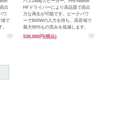
bon
パス2wayスピーカー。Pro-ribbon
で高出
HFドライバーにより高品質で高出
パワ
力な再生が可能です。ピークパワ
音域で
ーで800Wの入力を持ち、高音域で
す。
最大90%もの歪みを低減します。
favorite
favorite
528,000円(税込)
_next