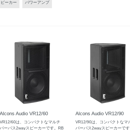
スピーカー
パワーアンプ
ト
ー
ト
ース(演出
ース(設備
ース(建築
ラー
/マネージ
送受信機
照明コン
クター
ー
フトウェア
Alcons Audio VR12/60
Alcons Audio VR12/90
VR12/60は、コンパクトなマルチ
VR12/90は、コンパクトなマ
パーパス2wayスピーカーです。RB
パーパス2wayスピーカーです