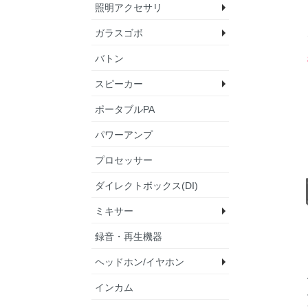
照明アクセサリ
テープ
ブラックラップ
ポジションライト
ケーブルタイ
マルチスパナ
マイクポーチ＆ベ
ランプ
その他
ガラスゴボ
クランプ・ハンガ
セーフティーワイ
ゴボホルダー
DMXテスター
バトン
circle
triangle
square
heart
wave
pattern
line
weather
constellation
universe&geomet
flower
symbol
other
spring
summer
autumn
winter
plant
cloud & landscap
vehicle
nature & effect
animal
human
camp
Sound & Lighting
wedding & birthda
food & sweets
onsen
cross
スピーカー
ポータブルPA
ラインアレイスピ
パワードスピーカ
パッシブスピーカ
サブウーファー
スタジオモニター
設備向けスピーカ
アクセサリ
パワーアンプ
ー
プロセッサー
ダイレクトボックス(DI)
ミキサー
録音・再生機器
アナログミキサー
デジタルミキサー
パワードミキサー
ミキサーライト
ヘッドホン/イヤホン
インカム
ヘッドホン
イヤホン