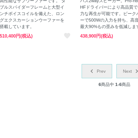
高性能なサブウーファーです。 ダ
パス2wayスピーカー。Pro-rib
ブルスパイダーフレームと大型イ
HFドライバーにより高品質
ンチボイスコイルを備えた、ロン
力な再生が可能です。ピーク
ク
ク
ー
グエクスカーションウーファーを
ーで500Wの入力を持ち、高
搭載しています。
最大90%もの歪みを低減しま
favorite
510,400円(税込)
438,900円(税込)
ド
chevron_left
navigate
Prev
Next
ビュータ
6
商品中
1-6
商品
ヤー
送システ
チャー
ター
ド