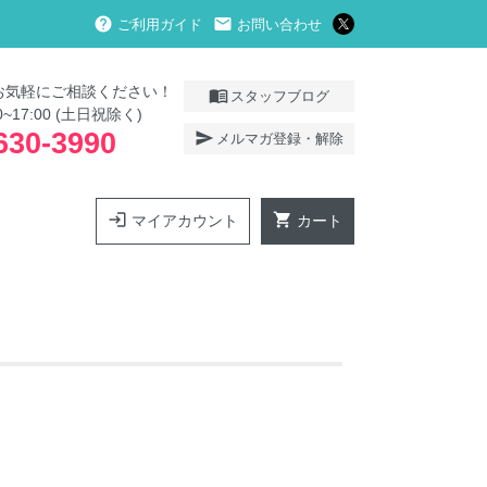
help
local_post_office
ご利用ガイド
お問い合わせ
お気軽にご相談ください！
menu_book
スタッフブログ
0~17:00 (土日祝除く)
630-3990
send
メルマガ登録・解除
login
shopping_cart
マイアカウント
カート