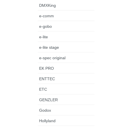
DMXKing
e-comm
e-gobo
e-lite
e-lite stage
e-spec original
EK PRO
ENTTEC
ETC
GENZLER
Godox
Hollyland