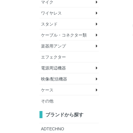
マイク
ワイヤレス
ダイナミックマイ
コンデンサーマイ
マイクアクセサリ
スタンド
ワイヤレスマイク
アクセサリ
ケーブル・コネクター類
スピーカースタン
照明スタンド
マイクスタンド
ベースプレート
楽器用アンプ
楽器用ケーブル
機材用ケーブル
LANケーブル
ILDAケーブル
ケーブル（巻）
プラグ
その他
エフェクター
ベースアンプ
ギターアンプ
電源周辺機器
映像/配信機器
パワーディストリ
その他
ケース
WEB会議デバイス
サイネージプレー
プロジェクター
ワイヤレス映像伝
カメラ
ミキサー/スイッ
液晶テレビ/モニ
その他
ー
その他
エフェクターボー
防塵/防水ケース
ム
ブランドから探す
ADTECHNO