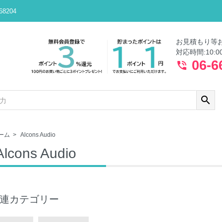
8204
お見積もり等
対応時間:10:0
06-6
phone_in_talk
search
ーム
>
Alcons Audio
Alcons Audio
連カテゴリー