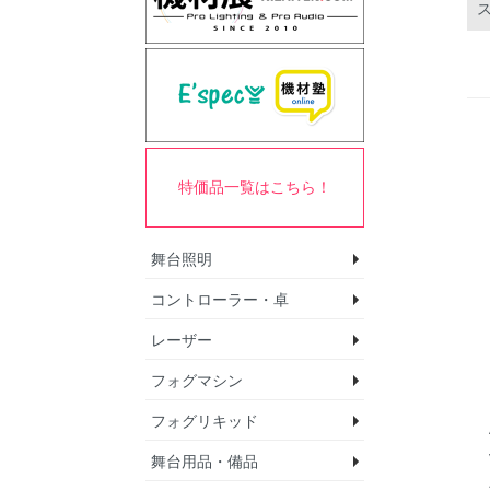
特価品一覧はこちら！
舞台照明
コントローラー・卓
ムービングライト
パーライト
ホリゾントライト
スポットライト
ブラインダーライ
テープライト
ゴボプロジェクタ
ミラーボール
エフェクトライト
モバイル照明セッ
レーザー
DMXインターフェ
DMXインターフェ
DMXインターフェ
DMXコントロー
DMXスプリッター
DMXノード
DMXワイヤレス
調光ユニット
マルチプロトコル
フォグマシン
レーザープロジェ
エフェクトレーザ
制御関連機器/ソ
アクセサリ
向け)
向け)
向け)
ャー
トローラー
フォグリキッド
フォグマシン
フェイザーマシン
ヘイズマシン
バブルマシン
スノーマシン
アイスマシン
エフェクトファン
舞台用品・備品
フォグリキッド
スノーリキッド
バブルリキッド
ヘイズリキッド