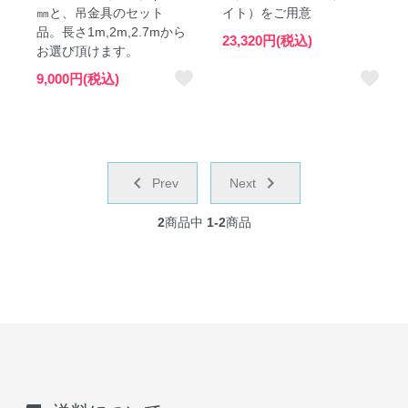
㎜と、吊金具のセット
イト）をご用意
品。長さ1m,2m,2.7mから
23,320円(税込)
お選び頂けます。
favorite
favorite
9,000円(税込)
chevron_left
navigate_next
Prev
Next
2
商品中
1-2
商品