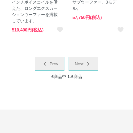
インチボイスコイルを備
サブウーファー。3モデ
えた、ロングエクスカー
ル。
ションウーファーを搭載
57,750円(税込)
しています。
favorite
favorite
510,400円(税込)
chevron_left
navigate_next
Prev
Next
6
商品中
1-6
商品