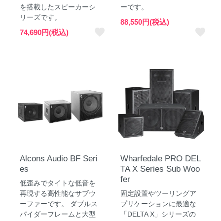
を搭載したスピーカーシ
ーです。
リーズです。
88,550円(税込)
favorite
favorite
74,690円(税込)
Alcons Audio BF Seri
Wharfedale PRO DEL
es
TA X Series Sub Woo
fer
低歪みでタイトな低音を
再現する高性能なサブウ
固定設置やツーリングア
ーファーです。 ダブルス
プリケーションに最適な
パイダーフレームと大型
「DELTA X」シリーズの