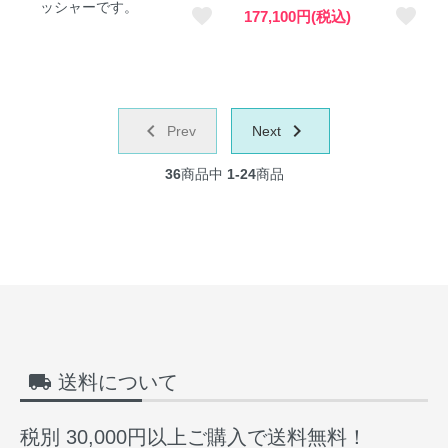
ッシャーです。
favorite
favorite
177,100円(税込)
chevron_left
navigate_next
Prev
Next
36
商品中
1-24
商品
local_shipping
送料について
税別 30,000円以上ご購入で送料無料！