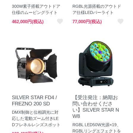
300W素子搭載アウトドア
RGBL光源搭載のアウトド
仕様のムービングライト
ア仕様LEDパーライト
favorite
favorite
462,000円(税込)
77,000円(税込)
SILVER STAR FD4 /
【受注発注：納期お
FREZNO 200 SD
問い合わせくださ
い】SILVER STAR N
DMX制御と位相調光に対
W8
応した電動ズーム付きLE
Dフレネルレンズスポット
RGBL LED50W光源×19、
RGBLリングエフェクトを