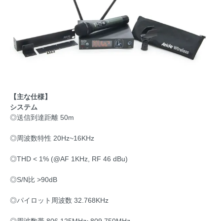
【主な仕様】
システム
◎送信到達距離 50m
◎周波数特性 20Hz~16KHz
◎THD < 1% (@AF 1KHz, RF 46 dBu)
◎S/N比 >90dB
◎パイロット周波数 32.768KHz
◎周波数帯 806.125MHz~809.750MHz