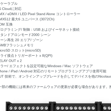
スケーラブル
S Cloudに対応
MX / eDMX / LED Pixel Stand Alone コントローラー
MX512 最大6 ユニバース (3072Ch)
DM 互換
プログラミング/ 制御：USB およびイーサネット接続
スタンドアロンモード2000 シーン
シーン再生 20 エリア/ ゾーン
16MBフラッシュメモリ
icroSD スロット(microSD)
ドライ接点トリガーポート x 8(QPI)
ELAY OUT x 2
カラー/ エフェクトを設定可能なWindows / Mac ソフトウェア
Phone / iPad / Android 対応のリモートプログラミングアプリ使用可能
SUT 技術で、オンラインアップグレードを介してデバイスを他のNicolau
一部の機能には将来のファームウェアの更新が必要な場合があります。