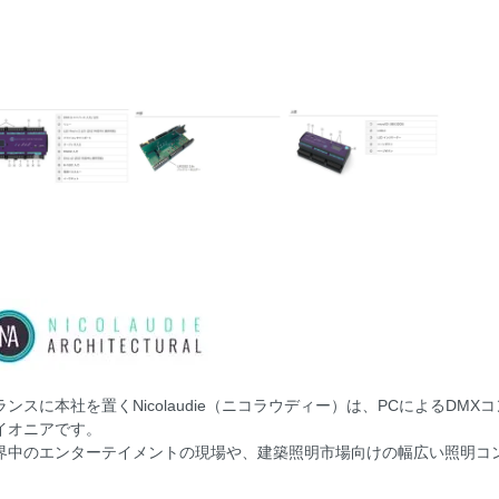
ト
・ダボ
ー
カー
ピーカ
ランスに本社を置くNicolaudie（ニコラウディー）は、PCによるD
イオニアです。
界中のエンターテイメントの現場や、建築照明市場向けの幅広い照明コ