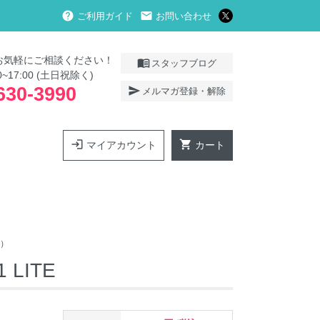
help
local_post_office
ご利用ガイド
お問い合わせ
お気軽にご相談ください！
menu_book
スタッフブログ
0~17:00 (土日祝除く)
630-3990
send
メルマガ登録・解除
login
shopping_cart
マイアカウント
カート
け）
1 LITE