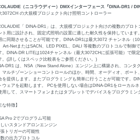
COLAUDIE（ニコラウディー）DMXインターフェース『DINA-DR1 / DINA
大3072CH の大規模プロジェクト向け照明コントローラー
ICOLAUDIE「 DINA-DR1」は、大規模プロジェクト向けの複数の
ント用に設計され、固定式照明の設置に適した耐久性を保持しています
用に同期させることが可能です。DINA-DR1は最大3072 チャンネル（1024
2、Art-NetまたはSACN、LED PIXEL、DALI 等複数のプロトコル
す。DINA-DR LITEは1024チャンネル（最大3072CHに拡張可能
す。(詳しくはスペック比較表をご参照ください。)
INA-DR1 は、NSA（New Stand Alone）エンジン上に構築され、
、マルチゾーンショーコントロールのほか、時間、オーディオ、ポート、RS
合を提供します。またプログラミングも簡単に行うことが可能です。DINA-
ュータ
トウェアを起動します。 PCを使用しない場合はDINA-DR1をローカルネ
使用して、スマートフォンまたはタブレットでデバイスをプログラミン
ー
システ
ャー
ー
主な特徴】
SA Pro 2でプログラム可能
新しいスタンドアロンエンジン
拡張トリガーの可能性
複数の出力プロトコル