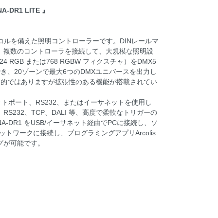
-DR1 LITE 』
プロトコルを備えた照明コントローラーです。DINレールマ
。複数のコントローラを接続して、大規模な照明設
 RGB または768 RGBW フィクスチャ）をDMX5
で制御でき、20ゾーンで最大6つのDMXユニバースを出力し
）で限定的ではありますが拡張性のある機能が搭載されてい
コンタクトポート、RS232、またはイーサネットを使用し
232、TCP、DALI 等、高度で柔軟なトリガーの
DR1 をUSB/イーサネット経由でPCに接続し、ソ
ットワークに接続し、プログラミングアプリArcolis
グが可能です。