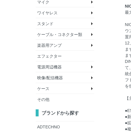
マイク
NI
最
ワイヤレス
ダイナミックマイク
コンデンサーマイク
マイクアクセサリー
スタンド
ワイヤレスマイク
アクセサリ
N
ウ
ケーブル・コネクター類
スピーカースタンド
照明スタンド
マイクスタンド
ベースプレート
置
1
楽器用アンプ
楽器用ケーブル
機材用ケーブル
LANケーブル
ILDAケーブル
ケーブル（巻）
プラグ
その他
ま
ま
エフェクター
ベースアンプ
ギターアンプ
D
電源周辺機器
て
統
映像/配信機器
パワーディストリビ
その他
フ
を
ケース
WEB会議デバイス
サイネージプレーヤ
プロジェクター
ワイヤレス映像伝送
カメラ
ミキサー/スイッチ
液晶テレビ/モニタ
その他
ー
【
その他
エフェクターボード
防塵/防水ケース
ム
●E
ブランドから探す
●
●
ADTECHNO
●