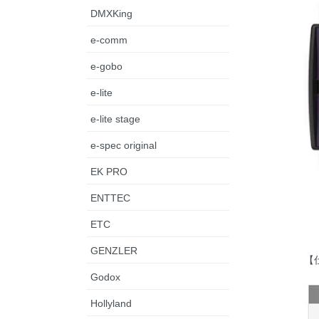
DMXKing
e-comm
e-gobo
e-lite
e-lite stage
e-spec original
EK PRO
ENTTEC
ETC
GENZLER
【
Godox
Hollyland