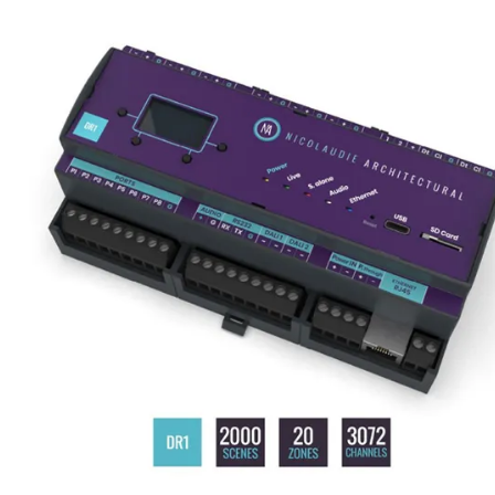
ス(演出
ス(設備
ス(建築
ー
マネージ
受信機
明コン
ター
トウェア