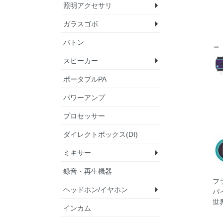
照明アクセサリ
テープ
ブラックラップ
ポジションライト
ケーブルタイ
マルチスパナ
マイクポーチ＆ベル
ランプ
その他
ガラスゴボ
クランプ・ハンガー
セーフティーワイヤ
ゴボホルダー
DMXテスター
バトン
circle
triangle
square
heart
wave
pattern
line
weather
constellation
universe&geometry
flower
symbol
other
spring
summer
autumn
winter
plant
cloud & landscape
vehicle
nature & effect
animal
human
camp
Sound & Lighting
wedding & birthday
food & sweets
onsen
cross
スピーカー
ポータブルPA
ラインアレイスピー
パワードスピーカー
パッシブスピーカー
サブウーファー
スタジオモニタース
設備向けスピーカー
アクセサリ
パワーアンプ
ー
プロセッサー
ダイレクトボックス(DI)
ミキサー
録音・再生機器
アナログミキサー
デジタルミキサー
パワードミキサー
ミキサーライト
フ
ヘッドホン/イヤホン
パ
世
インカム
ヘッドホン
イヤホン