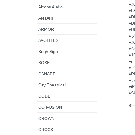
●
Alcons Audio
●L
●D
ANTARI
●D
ARMOR
●R
●
AVOLITES
●
●
BrightSign
●
●m
BOSE
●
●R
CANARE
●
City Theatrical
●i
●
CODE
※
CO-FUSION
CROWN
CROXS