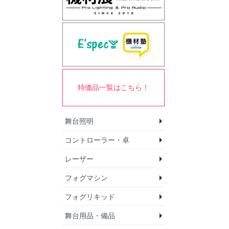
特価品一覧はこちら！
舞台照明
コントローラー・卓
ムービングライト
パーライト
ホリゾントライト
スポットライト
ブラインダーライト
テープライト
ゴボプロジェクター
ミラーボール
エフェクトライト
モバイル照明セット
レーザー
DMXインターフェー
DMXインターフェー
DMXインターフェー
DMXコントローラ
DMXスプリッター/
DMXノード
DMXワイヤレス送
調光ユニット
マルチプロトコル照
フォグマシン
レーザープロジェク
エフェクトレーザー
制御関連機器/ソフ
アクセサリ
向け)
向け)
向け)
ャー
トローラー
フォグリキッド
フォグマシン
フェイザーマシン
ヘイズマシン
バブルマシン
スノーマシン
アイスマシン
エフェクトファン
舞台用品・備品
フォグリキッド
スノーリキッド
バブルリキッド
ヘイズリキッド