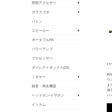
照明アクセサリ
テープ
ブラックラップ
ポジションライト
ケーブルタイ
マルチスパナ
マイクポーチ＆ベル
ランプ
その他
ガラスゴボ
クランプ・ハンガー
セーフティーワイヤ
ゴボホルダー
DMXテスター
バトン
circle
triangle
square
heart
wave
pattern
line
weather
constellation
universe&geometry
flower
symbol
other
spring
summer
autumn
winter
plant
cloud & landscape
vehicle
nature & effect
animal
human
camp
Sound & Lighting
wedding & birthday
food & sweets
onsen
cross
スピーカー
ポータブルPA
ラインアレイスピー
パワードスピーカー
パッシブスピーカー
サブウーファー
スタジオモニタース
設備向けスピーカー
アクセサリ
パワーアンプ
ー
プロセッサー
ハ
ダイレクトボックス(DI)
4
ミキサー
ウ
ま
録音・再生機器
アナログミキサー
デジタルミキサー
パワードミキサー
ミキサーライト
強
パ
ヘッドホン/イヤホン
インカム
ヘッドホン
イヤホン