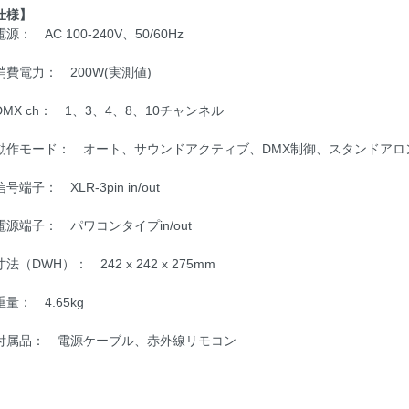
仕様】
源： AC 100-240V、50/60Hz
消費電力： 200W(実測値)
DMX ch： 1、3、4、8、10チャンネル
動作モード： オート、サウンドアクティブ、DMX制御、スタンドアロ
号端子： XLR-3pin in/out
電源端子： パワコンタイプin/out
法（DWH）： 242 x 242 x 275mm
量： 4.65kg
付属品： 電源ケーブル、赤外線リモコン