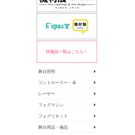
特価品一覧はこちら！
舞台照明
コントローラー・卓
ムービングライト
パーライト
ホリゾントライト
スポットライト
ブラインダーライト
テープライト
ゴボプロジェクター
ミラーボール
エフェクトライト
モバイル照明セット
レーザー
DMXインターフェー
DMXインターフェー
DMXインターフェー
DMXコントローラ
DMXスプリッター/
DMXノード
DMXワイヤレス送
調光ユニット
マルチプロトコル照
フォグマシン
レーザープロジェク
エフェクトレーザー
制御関連機器/ソフ
アクセサリ
向け)
向け)
向け)
ャー
トローラー
フォグリキッド
フォグマシン
フェイザーマシン
ヘイズマシン
バブルマシン
スノーマシン
アイスマシン
エフェクトファン
舞台用品・備品
フォグリキッド
スノーリキッド
バブルリキッド
ヘイズリキッド