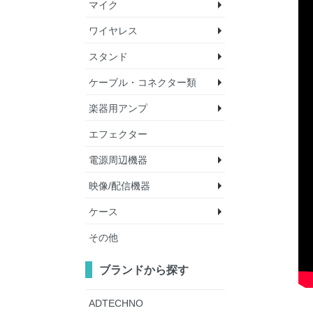
マイク
ワイヤレス
ダイナミックマイク
コンデンサーマイク
マイクアクセサリー
スタンド
ワイヤレスマイク
アクセサリ
ケーブル・コネクター類
スピーカースタンド
照明スタンド
マイクスタンド
ベースプレート
楽器用アンプ
楽器用ケーブル
機材用ケーブル
LANケーブル
ILDAケーブル
ケーブル（巻）
プラグ
その他
エフェクター
ベースアンプ
ギターアンプ
電源周辺機器
映像/配信機器
パワーディストリビ
その他
ケース
WEB会議デバイス
サイネージプレーヤ
プロジェクター
ワイヤレス映像伝送
カメラ
ミキサー/スイッチ
液晶テレビ/モニタ
その他
ー
その他
エフェクターボード
防塵/防水ケース
ム
ブランドから探す
ADTECHNO