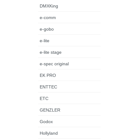
DMXKing
e-comm
e-gobo
e-lite
e-lite stage
e-spec original
EK PRO
ENTTEC
ETC
GENZLER
Godox
Hollyland