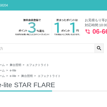
8204
お見積もり等
対応時間:10:0
06-6
phone_in_talk
search
ーム
>
舞台照明
>
エフェクトライト
ーム
>
e-lite
ーム
>
e-lite
>
舞台照明
>
エフェクトライト
e-lite STAR FLARE