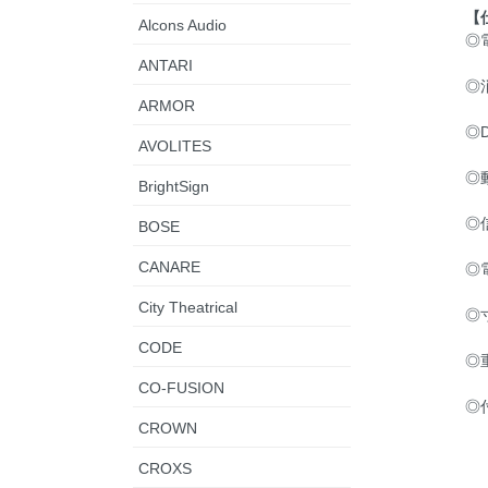
【
Alcons Audio
◎電
ANTARI
◎
ARMOR
◎
AVOLITES
◎
BrightSign
◎信
BOSE
CANARE
◎
City Theatrical
◎寸
CODE
◎重
CO-FUSION
◎
CROWN
CROXS