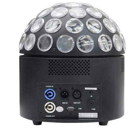
ス(演出
ス(設備
ス(建築
ー
マネージ
受信機
明コン
ター
トウェア