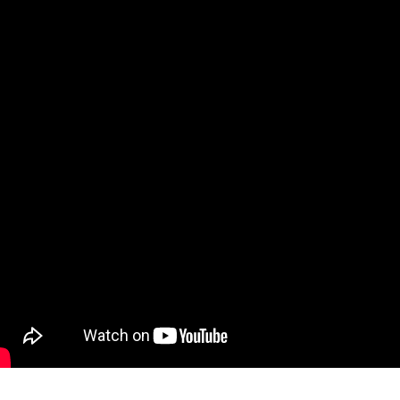
ュータ
ー
システ
ャー
ー