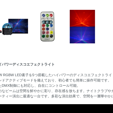
ト
・ダボ
ー
カー
ピーカ
イパワーディスコエフェクトライト
0W RGBW LED素子を5つ搭載したハイパワーのディスコエフェクト
ンドアクティブモードを備えており、初心者でも簡単に操作可能です。
たDMX制御にも対応し、自在にコントロール可能。
力なビームは空間を鮮やかに彩り、存在感を放ちます。ナイトクラブや
ーティー演出に最適な一台です。多彩な演出効果で、空間を一層華やか