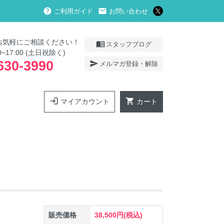
help
local_post_office
ご利用ガイド
お問い合わせ
お気軽にご相談ください！
menu_book
スタッフブログ
0~17:00 (土日祝除く)
630-3990
send
メルマガ登録・解除
login
shopping_cart
マイアカウント
カート
販売価格
38,500円(税込)