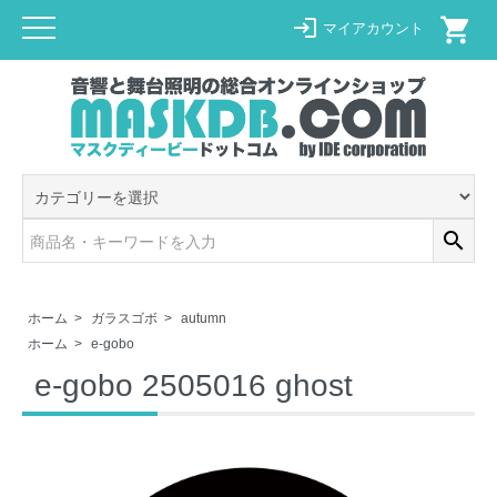
shopping_cart
login
マイアカウント
search
ホーム
>
ガラスゴボ
>
autumn
ホーム
>
e-gobo
e-gobo 2505016 ghost